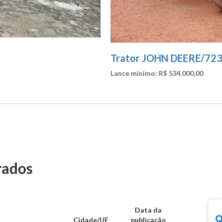
Imóvel industrial com 
Avaliação: R$ 1.380.000,00 / Inici
rados
Data da
Cidade/UF
publicação