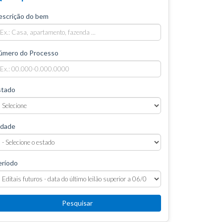
escrição do bem
úmero do Processo
stado
idade
eríodo
Pesquisar