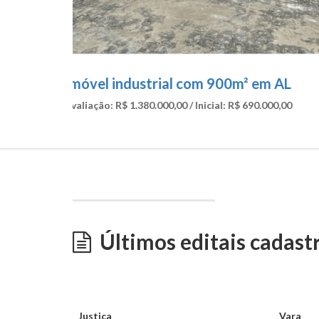
Trator JOHN DEERE/7230
Lance mínimo: R$ 534.000,00
Últimos editais cadast
Justiça
Vara