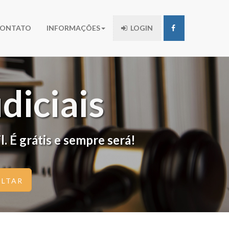
ONTATO
INFORMAÇÕES
LOGIN
diciais
. É grátis e sempre será!
LTAR