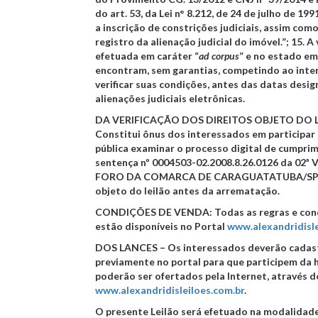
do art. 53, da Lei n° 8.212, de 24 de julho de 1
a inscrição de constrições judiciais, assim co
registro da alienação judicial do imóvel.”;
15.
A 
efetuada em caráter “
ad corpus
” e no estado em
encontram, sem garantias, competindo ao int
verificar suas condições, antes das datas desi
alienações judiciais eletrônicas.
DA VERIFICAÇÃO DOS DIREITOS OBJETO DO 
Constitui ônus dos interessados em participar
pública examinar o processo digital de cumpri
sentença nº
0004503-02.2008.8.26.0126
da
02ª 
FORO DA COMARCA DE CARAGUATATUBA/S
objeto do leilão antes da arrematação.
CONDIÇÕES DE VENDA:
Todas as regras e con
estão disponíveis no Portal
www.alexandridisle
DOS LANCES
– Os interessados deverão cadas
previamente no portal para que participem da h
poderão ser ofertados pela Internet, através d
www.alexandridisleiloes.com.br
.
O presente Leilão será efetuado na modalidad