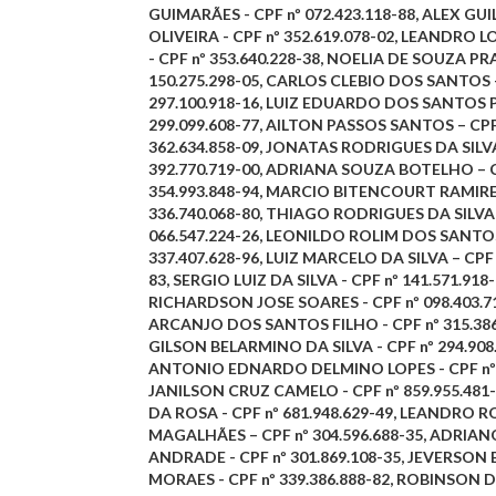
GUIMARÃES
- CPF nº 072.423.118-88,
ALEX GUI
OLIVEIRA
- CPF nº 352.619.078-02,
LEANDRO L
- CPF nº 353.640.228-38,
NOELIA DE SOUZA P
150.275.298-05,
CARLOS CLEBIO DOS SANTOS
297.100.918-16,
LUIZ EDUARDO DOS SANTOS
299.099.608-77,
AILTON PASSOS SANTOS
– CPF
362.634.858-09,
JONATAS RODRIGUES DA SILV
392.770.719-00,
ADRIANA SOUZA BOTELHO
– 
354.993.848-94,
MARCIO BITENCOURT RAMIR
336.740.068-80,
THIAGO RODRIGUES DA SILVA
066.547.224-26,
LEONILDO ROLIM DOS SANTO
337.407.628-96,
LUIZ MARCELO DA SILVA
– CPF 
83,
SERGIO LUIZ DA SILVA
- CPF nº 141.571.918-
RICHARDSON JOSE SOARES
- CPF nº 098.403.7
ARCANJO DOS SANTOS FILHO
- CPF nº 315.38
GILSON BELARMINO DA SILVA
- CPF nº 294.908
ANTONIO EDNARDO DELMINO LOPES
- CPF n
JANILSON CRUZ CAMELO
- CPF nº 859.955.481
DA ROSA
- CPF nº 681.948.629-49,
LEANDRO R
MAGALHÃES
– CPF nº 304.596.688-35,
ADRIAN
ANDRADE
- CPF nº 301.869.108-35,
JEVERSON 
MORAES
- CPF nº 339.386.888-82,
ROBINSON D