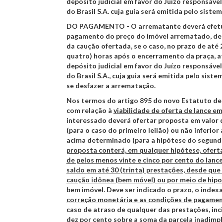
depósito judicial em favor do Juízo responsáve
do Brasil S.A. cuja guia será emitida pelo sistem
DO PAGAMENTO
- O arrematante deverá efet
pagamento do preço do imóvel arrematado, de
da caução ofertada, se o caso, no prazo de até 2
quatro) horas após o encerramento da praça, a
depósito judicial em favor do Juízo responsáve
do Brasil S.A., cuja guia será emitida pelo siste
se desfazer a arrematação.
Nos termos do artigo 895 do novo Estatuto de 
com relação à
viabilidade de oferta de lance e
interessado deverá ofertar proposta em valor 
(para o caso do primeiro leilão) ou não inferior
acima determinado (para a hipótese do segundo
proposta conterá, em qualquer hipótese, ofer
de pelos menos vinte e cinco por cento do lance
saldo em até 30 (trinta) prestações, desde que
caução idônea (bem móvel) ou por meio de hipo
bem imóvel. Deve ser indicado o prazo, o index
correção monetária e as condições de pagamen
caso de atraso de qualquer das prestações, inc
dez por cento sobre a soma da parcela inadimp