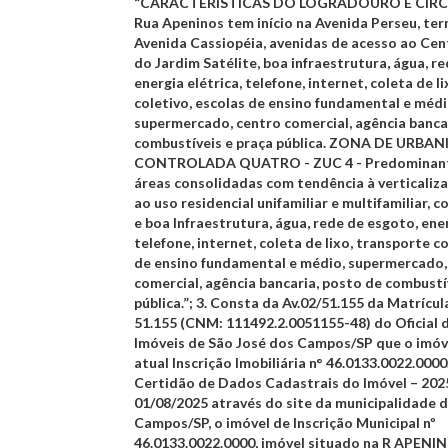
“CARACTERÍSTICAS DO LOGRADOURO E CIRC
Rua Apeninos tem início na Avenida Perseu, te
Avenida Cassiopéia, avenidas de acesso ao Ce
do Jardim Satélite, boa infraestrutura, água, r
energia elétrica, telefone, internet, coleta de l
coletivo, escolas de ensino fundamental e médi
supermercado, centro comercial, agência banca
combustíveis e praça pública. ZONA DE URBA
CONTROLADA QUATRO - ZUC 4 - Predominan
áreas consolidadas com tendência à verticaliz
ao uso residencial unifamiliar e multifamiliar, c
e boa Infraestrutura, água, rede de esgoto, ener
telefone, internet, coleta de lixo, transporte co
de ensino fundamental e médio, supermercado,
comercial, agência bancaria, posto de combustí
pública.”;
3.
Consta da Av.02/51.155 da Matrícula
51.155 (CNM: 111492.2.0051155-48) do Oficial 
Imóveis de São José dos Campos/SP que o imóve
atual Inscrição Imobiliária n° 46.0133.0022.000
Certidão de Dados Cadastrais do Imóvel – 202
01/08/2025 através do site da municipalidade 
Campos/SP, o imóvel de Inscrição Municipal nº
46.0133.0022.0000, imóvel situado na R APENINO