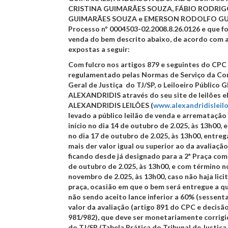
CRISTINA GUIMARÃES SOUZA
,
FÁBIO RODRIGO
GUIMARÃES SOUZA
e
EMERSON RODOLFO GU
Processo nº 0004503-02.2008.8.26.0126
e que f
venda do bem descrito abaixo, de acordo com a
expostas a seguir:
Com fulcro nos artigos 879 e seguintes do CPC
regulamentado pelas Normas de Serviço da Co
Geral de Justiça do TJ/SP, o Leiloeiro Públic
ALEXANDRIDIS através do seu site de leilões e
ALEXANDRIDIS LEILÕES (
www.alexandridisleil
levado a público leilão de venda e arrematação
início no dia 14 de outubro de 2.025, às 13h00,
no dia 17 de outubro de 2.025, às 13h00
, entre
mais der valor igual ou superior ao da avaliação
ficando desde já designado para a
2ª Praça com 
de outubro de 2.025, às 13h00, e com término n
novembro de 2.025, às 13h00
, caso não haja lici
praça, ocasião em que o bem será entregue a q
não sendo aceito lance inferior a 60% (sessent
valor da avaliação (artigo 891 do CPC e decisão 
981/982), que deve ser monetariamente corrigi
do TJ/SP (Tabela Prática do Tribunal de Justiç