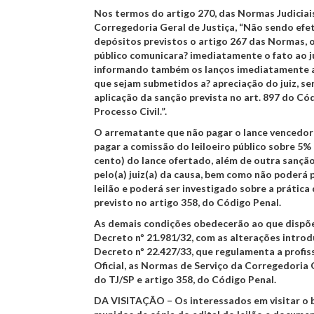
Nos termos do artigo 270, das Normas Judiciais
Corregedoria Geral de Justiça, “Não sendo efe
depósitos previstos o artigo 267 das Normas, o
público comunicara? imediatamente o fato ao j
informando também os lanços imediatamente a
que sejam submetidos a? apreciação do juiz, se
aplicação da sanção prevista no art. 897 do Có
Processo Civil.”.
O arrematante que não pagar o lance vencedor 
pagar a comissão do leiloeiro público sobre 5% 
cento) do lance ofertado, além de outra sanção
pelo(a) juiz(a) da causa, bem como não poderá p
leilão e poderá ser investigado sobre a prática
previsto no artigo 358, do Código Penal.
As demais condições obedecerão ao que dispõe
Decreto nº 21.981/32, com as alterações introd
Decreto nº 22.427/33, que regulamenta a profis
Oficial, as Normas de Serviço da Corregedoria 
do TJ/SP e artigo 358, do Código Penal.
DA VISITAÇÃO
– Os interessados em visitar o