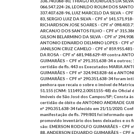
336.740.068-80, THIAGO RODRIGUES DA SILVA 
066.547.224-26, LEONILDO ROLIM DOS SANTOS
337.407.628-96, LUIZ MARCELO DA SILVA – CPF 
83, SERGIO LUIZ DA SILVA - CPF nº 141.571.918-
RICHARDSON JOSE SOARES - CPF nº 098.403.7
ARCANJO DOS SANTOS FILHO - CPF nº 315.386
GILSON BELARMINO DA SILVA - CPF nº 294.908.
ANTONIO EDNARDO DELMINO LOPES - CPF nº 3
JANILSON CRUZ CAMELO - CPF nº 859.955.481
DA ROSA - CPF nº 681.948.629-49 contra A
GUIMARÃES – CPF nº 291.351.638-34 e outros;
certidão de fls. 443 os Executados MARIA AN
GUIMARÃES – CPF n° 324.943.828-66 e ANTO
GUIMARÃES – CPF n° 290.351.638-34 foram int
penhora que recaiu o sobre o imóvel de Matrícu
51.155 (CNM: 111492.2.0051155-48) do Oficial 
Imóveis de São José dos Campos/SP; Consta às f
certidão de óbito de ANTONIO ANDRADE GU
n° 290.351.638-34 falecido em 21/11/2020. Con
manifestação de fls. 799/801 foi informado que 
promovido inventário dos bens deixados e os fi
são: EMERSON RODOLFO GUIMARÃES – CPF n° 
88, ANDERSON EDUARDO GUIMARÃES – CPF n°