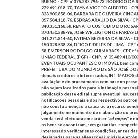
BUENO
- CPF nº375.287.796-73,
RODRIGO DA S
229.691.018-70,
TAYNA VIOTTO ALBERTO
- CP
323.900.858-06,
BARBARA DE OLIVEIRA CING
357.584.118-76,
ESDRAS ARAUJO DA SILVA
- CP
340.351.168.58,
RENATO CUSTODIO DO ROSA
370.450.588-96,
JOSE WELLIGTON DE FARIAS L
041.271.814-60,
FATIMA BEZERRA DA SILVA
- C
150.328.538-36,
DEIGO FIDELES DE LIMA
- CPF 
58,
EMERSON RODOLGO GUIMARÃES
- CPF nº 
UNIÃO FEDERAL (PGF)
- CNPJ nº 05.489.410/00
EVENTUAIS OCUPANTES DO IMÓVEL
bem com
PREFEITURA DO MUNICÍPIO DE SÃO JOSÉ D
demais credores e interessados,
INTIMADOS da
avaliação e do praceamento com base no prese
não sejam localizados para a intimação pessoal
publicação deste edital supre eventual insuces
notificações pessoais e dos respectivos patron
não consta amenção à causa ou à recurso pend
julgamento no momento de elaboração do pres
venda será efetuada em caráter “
ad corpus
” e n
os bens se encontram, sem garantias, competi
interessado verificar suas condições, antes da
designadas para as alienações judiciais eletrôni