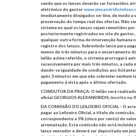
sendo que os lances deverão ser fornecidos at
eletrônico do gestor
www.alexandridisleiloes.
imediatamente divulgados on-line, de modo a vi
preservação do tempo real das ofertas. Não se
sistema no qual os lanços sejam remetidos por 
posteriormente registrados no site do gestor,
qualquer outra forma de intervenção humana n
registro dos lanços. Sobrevindo lance para pag
menos de três minutos para o encerramento do
leilão acima referido, o sistema prorrogará a
sucessivamente por mais três minutos, a cada n
dando-se igualdade de condições aos licitante
após 3 minutos em que não sobrevier nenhum l
pagamento à vista após o último ofertado.
CONDUTOR DA PRAÇA:
O leilão será realizado
oficial GEORGIOS ALEXANDRIDIS, inscrito na J
DA COMISSÃO DO LEILOEIRO OFICIAL
- O arr
pagar ao Leiloeiro Oficial, a título de comissão,
correspondente a 5% (cinco por cento) do valo
arrematação. Esta comissão não está incluída 
lanço vencedor e deverá ser depositada em juí