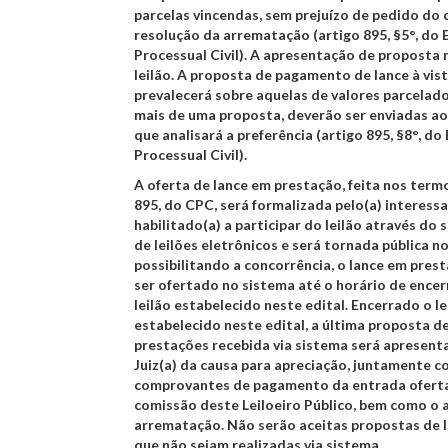
parcelas vincendas, sem prejuízo de pedido do 
resolução da arrematação (artigo 895, §5°, do
Processual Civil). A apresentação de proposta
leilão. A proposta de pagamento de lance à vis
prevalecerá sobre aquelas de valores parcelad
mais de uma proposta, deverão ser enviadas a
que analisará a preferência (artigo 895, §8°, do
Processual Civil).
A oferta de lance em prestação, feita nos term
895, do CPC, será formalizada pelo(a) interess
habilitado(a) a participar do leilão através do
de leilões eletrônicos e será tornada pública no 
possibilitando a concorrência, o lance em pres
ser ofertado no sistema até o horário de enc
leilão estabelecido neste edital. Encerrado o le
estabelecido neste edital, a última proposta d
prestações recebida via sistema será apresenta
Juiz(a) da causa para apreciação, juntamente c
comprovantes de pagamento da entrada ofert
comissão deste Leiloeiro Público, bem como o 
arrematação. Não serão aceitas propostas de 
que não sejam realizadas via sistema.