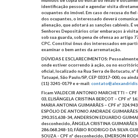
munidos de cópia do edital do leilão e docume
identificação pessoal e agendar visita diretam
ocupantes do imóvel. Em caso de recusa do fiel
dos ocupantes, o interessado deverá comunicar
alienação, que adotará as sanções cabíveis. É 
Senhores Depositários criar embaraços à visit
sob sua guarda, sob pena de ofensa ao artigo 77,
CPC. Constitui ônus dos interessados em parti
examinar o bem antes da arrematação.
DÚVIDAS E ESCLARECIMENTOS:
Pessoalmente 
onde estiver ocorrendo à ação, ou no escritório
oficial, localizado na Rua Serra de Botucatu, nº 
Tatuapé, São Paulo/SP, CEP 03317-000, ou ainda
(11) 3241-0179 e e-mail:
contato@alexandridisl
Ficam
VALDECIR ANTONIO MARCHETTI
– CPF 
03,
ELISÂNGELA CRISTINA BERÇOT
– CPF nº 16
MARIA ANTONIA GUIMARÃES
– CPF nº 324.943
ESPÓLIO DE ANTONIO ANDRADE GUIMARÃE
290.351.638-34,
ANDERSON EDUARDO GUIMA
desconhecido,
ÂNGELA CRISTINA GUIMARÃES
286.068.248-10,
FÁBIO RODRIGO DA SILVA GU
SOUZA
- CPF nº desconhecido,
EMERSON ROD