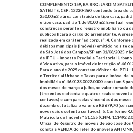
COMPLEMENTO 159, BAIRRO: JARDIM SATELI
SATELITE, CEP: 12230-360, contendo área de t
250,00m2 e área construída de tipo casa, padr
e tipo casa, padrão 1 de 80,00 m2. Eventual reg
construção perante o registro imobiliário ou 
públicos ficará a cargo do arrematante. A pres
realizada em caráter “ad corpus”;
4.
Conforme c
débitos municipais (imóveis) emitido no site d
de São José dos Campos/SP em 01/08/2025, não
de IPTU – Imposto Predial e Territorial Urbano
dívida ativa, para o imóvel de inscrição nº 46.0
Para o ano de 2025 constam débitos de IPTU - 
e Territorial Urbano e Taxas para o imóvel de i
imobiliária nº 46.0133.0022.0000, constam 5 par
dos meses de março a julho, no valor somado d
(trezentos e oitenta e quatros reais e noventa 
centavos) e com parcelas vincendas dos meses
dezembro, totaliza o valor de R$ 679,70 (seisce
nove reais e setenta centavos);
5.
Conforme R.0
Matrícula do Imóvel nº 51.155 (CNM: 111492.2.
Oficial de Registro de Imóveis de São José dos
consta a VENDA do referido imóvel à ANTO