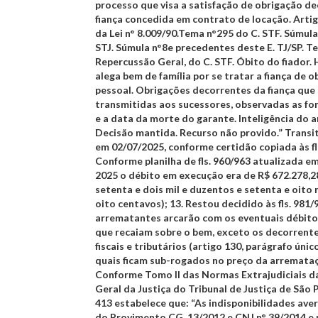
processo que visa a satisfação de obrigação d
fiança concedida em contrato de locação. Artigo 
da Lei n° 8.009/90.Tema n°295 do C. STF. Súmula
STJ. Súmula n°8e precedentes deste E. TJ/SP. T
Repercussão Geral, do C. STF. Óbito do fiador.
alega bem de família por se tratar a fiança de 
pessoal. Obrigações decorrentes da fiança que
transmitidas aos sucessores, observadas as fo
e a data da morte do garante. Inteligência do a
Decisão mantida. Recurso não provido.” Transi
em 02/07/2025, conforme certidão copiada às fl
Conforme planilha de fls. 960/963 atualizada em
2025 o débito em execução era de R$ 672.278,2
setenta e dois mil e duzentos e setenta e oito r
oito centavos);
13.
Restou decidido às fls. 981/
arrematantes arcarão com os eventuais débit
que recaiam sobre o bem, exceto os decorrent
fiscais e tributários (artigo 130, parágrafo únic
quais ficam sub-rogados no preço da arremataç
Conforme Tomo II das Normas Extrajudiciais d
Geral da Justiça do Tribunal de Justiça de São P
413 estabelece que: “As indisponibilidades ave
do Provimento CG. 13/2012 e CNJ n° 39/2014 e 