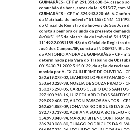
GUIMARÃES– CPF nº 291.351.638-34, casado so
comunhão de bens, antes da lei 6.515/77, co
GUIMARÃES – CPF nº 324.943.828-66;
6.
Conform
da Matrícula do Imóvel nº 51.155 (CNM: 111492
do Oficial de Registro de Imóveis de São José 
consta a penhora oriunda da presente demand
Av.04/51.155 da Matrícula do Imóvel nº 51.155 
111492.2.0051155-48) do Oficial de Registro de
José dos Campos/SP, consta a INDISPONIBILID
de ANTONIO ANDRADE GUIMARÃES – CPF nº 29
determinada pela Vara do Trabalho de Ubatuba
0015400-71.2009.5.15.0139, da ação de reclama
movida por ALEX GUILHERME DE OLIVEIRA - CP
352.619.078-02, LEANDRO LOPES ATANASIO - C
353.640.228-38, NOELIA DE SOUZA PRADO - CP
150.275.298-05, CARLOS CLEBIO DOS SANTOS -
297.100.918-16, LUIZ EDUARDO DOS SANTOS P
299.099.608-77, AILTON PASSOS SANTOS – CPF
362.634.858-09, JONATAS RODRIGUES DA SILVA
392.770.719-00, ADRIANA SOUZA BOTELHO – C
354.993.848-94, MARCIO BITENCOURT RAMIRES
336.740.068-80, THIAGO RODRIGUES DA SILVA 
066.547.224-26, LEONILDO ROLIM DOS SANTOS