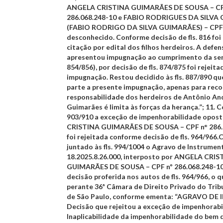
ANGELA CRISTINA GUIMARÃES DE SOUSA – CP
286.068.248-10 e FABIO RODRIGUES DA SILV
(FABIO RODRIGO DA SILVA GUIMARÃES) – CPF
desconhecido. Conforme decisão de fls. 816 fo
citação por edital dos filhos herdeiros. A defen
apresentou impugnação ao cumprimento da sent
854/856), por decisão de fls. 874/875 foi rejeita
impugnação. Restou decidido às fls. 887/890 qu
parte a presente impugnação, apenas para reco
responsabilidade dos herdeiros de Antônio A
Guimarães é limita às forças da herança.”;
11.
Co
903/910 a exceção de impenhorabilidade opos
CRISTINA GUIMARÃES DE SOUSA – CPF n° 286.
foi rejeitada conforme decisão de fls. 964/966
juntado às fls. 994/1004 o Agravo de Instrumen
18.2025.8.26.000, interposto por ANGELA CRIS
GUIMARÃES DE SOUSA – CPF nº 286.068.248-10
decisão proferida nos autos de fls. 964/966, o 
perante 36ª Câmara de Direito Privado do Tribu
de São Paulo, conforme ementa: “AGRAVO D
Decisão que rejeitou a exceção de impenhorabi
Inaplicabilidade da impenhorabilidade do bem 