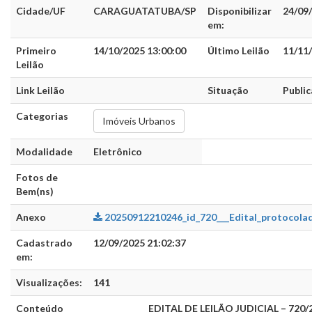
Cidade/UF
CARAGUATATUBA/SP
Disponibilizar
24/09
em:
Primeiro
14/10/2025 13:00:00
Último Leilão
11/11/
Leilão
Link Leilão
Situação
Publi
Categorias
Imóveis Urbanos
Modalidade
Eletrônico
Fotos de
Bem(ns)
Anexo
20250912210246_id_720___Edital_protocola
Cadastrado
12/09/2025 21:02:37
em:
Visualizações:
141
Conteúdo
EDITAL DE LEILÃO JUDICIAL – 720/