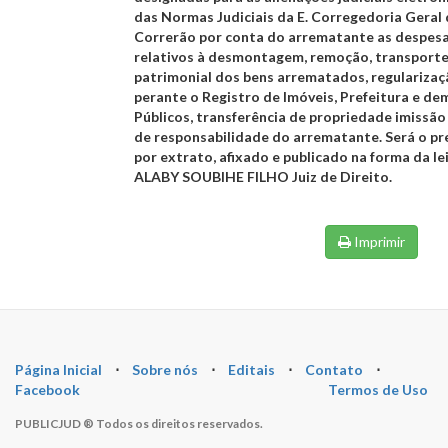
das Normas Judiciais da E. Corregedoria Geral d
Correrão por conta do arrematante as despesa
relativos à desmontagem, remoção, transporte,
patrimonial dos bens arrematados, regulariza
perante o Registro de Imóveis, Prefeitura e de
Públicos, transferência de propriedade imissão
de responsabilidade do arrematante. Será o pre
por extrato, afixado e publicado na forma da le
ALABY SOUBIHE FILHO
Juiz de Direito.
Imprimir
Página Inicial
⋅
Sobre nós
⋅
Editais
⋅
Contato
⋅
Facebook
Termos de Uso
PUBLICJUD ® Todos os direitos reservados.