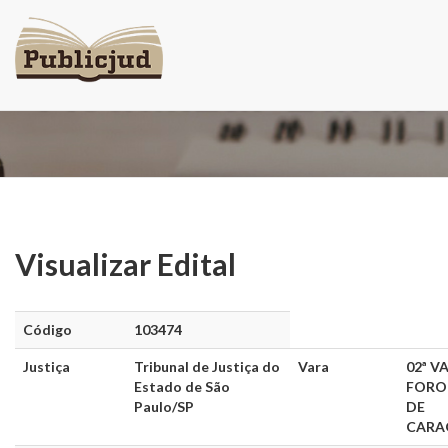
Visualizar Edital
Visualizar Edital
Código
103474
Justiça
Tribunal de Justiça do
Vara
02ª V
Estado de São
FORO
Paulo/SP
DE
CARA