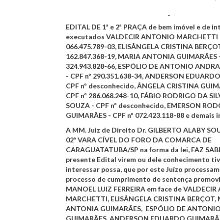
EDITAL DE 1ª e 2ª PRAÇA
de bem imóvel e de in
executados
VALDECIR ANTONIO MARCHETTI
066.475.789-03,
ELISÂNGELA CRISTINA BERÇO
162.847.368-19,
MARIA ANTONIA GUIMARÃES
324.943.828-66,
ESPÓLIO DE ANTONIO ANDR
- CPF nº 290.351.638-34,
ANDERSON EDUARDO
CPF nº desconhecido,
ÂNGELA CRISTINA GUI
CPF nº 286.068.248-10,
FÁBIO RODRIGO DA SI
SOUZA
- CPF nº desconhecido,
EMERSON ROD
GUIMARÃES
- CPF nº 072.423.118-88 e demais 
A MM. Juiz de Direito
Dr. GILBERTO ALABY SO
02ª VARA CÍVEL DO FORO DA COMARCA DE
CARAGUATATUBA/SP
na forma da lei,
FAZ SAB
presente Edital virem ou dele conhecimento ti
interessar possa, que por este Juízo processam
processo de cumprimento de sentença promov
MANOEL LUIZ FERREIRA
em face de
VALDECIR
MARCHETTI
,
ELISÂNGELA CRISTINA BERÇOT
,
ANTONIA GUIMARÃES
,
ESPÓLIO DE ANTONI
GUIMARÃES
,
ANDERSON EDUARDO GUIMARÃ