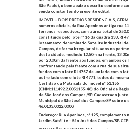
São Paulo), o bem abaixo descrito conforme co
venda constantes do presente edital.
IMÓVEL – DOIS PRÉDIOS RESIDENCIAIS, GER
numeros oficiais, da Rua Apeninos antiga rua 1
terrenos respectivos, com a área total de 250,
constituído pelo lote nº 16 da quadra 133, RI 47
loteamento denominado Satelite Industrial de
Campos, de forma irregular, situados no perím
desta cidade, medindo 12,50m na frente, 13,00
por 20,00m da frente aos fundos, em ambos os 
confrontando pela frente com a rua de sua situ
fundos com o lote RI 4757 de um lado com o lote
outro lado com o lote RI 4771, todos da mesma
Certidão da
Matrícula do Imóvel nº 51.155
(CNM:111492.2.0051155-48) do Oficial de Regis
de São José dos Campos /SP. Cadastrado junto 
Municipal de São José dos Campos/SP sobre o c
46.0133.0022.0000.
Endereço:
Rua Apeninos, nº 125, complemento nº
Jardim Satélite – São José dos Campos/SP. CEP