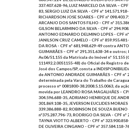
337.407.628-96, LUIZ MARCELO DA SILVA – CPF 
83, SERGIO LUIZ DA SILVA - CPF nº 141.571.918-
RICHARDSON JOSE SOARES - CPF nº 098.403.7
ARCANJO DOS SANTOS FILHO - CPF nº 315.386
GILSON BELARMINO DA SILVA - CPF nº 294.908.
ANTONIO EDNARDO DELMINO LOPES - CPF nº 3
JANILSON CRUZ CAMELO - CPF nº 859.955.481
DA ROSA - CPF nº 681.948.629-49 contra A
GUIMARÃES – CPF nº 291.351.638-34 e outros;
8
Av.06/51.155 da Matrícula do Imóvel nº 51.155 
111492.2.0051155-48) do Oficial de Registro de
José dos Campos/SP, consta a INDISPONIBILID
de ANTONIO ANDRADE GUIMARÃES – CPF nº 29
determinada pela Vara do Trabalho de Caragua
processo n° 0081800-38.2008.5.15.0063, da açã
movida por LEANDRO ROSA MAGALHÃES – CPF
304.596.688-35, ADRIANO HENRIQUE DE ANDR
301.869.108-35, JEVERSON EUCLIDES MORAES -
339.386.888-82, ROBINSON DE SOUZA BUENO 
nº375.287.796-73, RODRIGO DA SILVA - CPF nº 
TAYNA VIOTTO ALBERTO - CPF nº 323.900.858
DE OLIVEIRA CINGANO - CPF nº 357.584.118-7