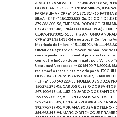
ARAUJO DA SILVA - CPF nº 340.351.168.58, 
DO ROSARIO - CPF nº 370.450.588-96, JOSE 
FARIAS LIMA - CPF nº 041.271.814-60, FATIMA
SILVA - CPF nº 150.328.538-36, DEIGO FIDELES 
379.686.608-58, EMERSON RODOLGO GUIMARÃE
072.423.118-88, UNIÃO FEDERAL (PGF) - CNPJ n
05.489.410/0001-61 contra ANTONIO ANDRA
CPF nº 291.351.638-34 e outros;
9.
Conforme Av.
Matrícula do Imóvel nº 51.155 (CNM: 111492.2.
Oficial de Registro de Imóveis de São José dos
consta penhora do imóvel objeto desta matríc
com outro imóvel) determinada pela Vara do T
Ubatuba/SP, processo n° 0015400-71.2009.5.15.
reclamação trabalhista movida por ALEX GUI
OLIVEIRA - CPF nº 352.619.078-02, LEANDRO 
- CPF nº 353.640.228-38, NOELIA DE SOUZA PR
150.275.298-05, CARLOS CLEBIO DOS SANTOS -
297.100.918-16, LUIZ EDUARDO DOS SANTOS P
299.099.608-77, AILTON PASSOS SANTOS – CPF
362.634.858-09, JONATAS RODRIGUES DA SILVA
392.770.719-00, ADRIANA SOUZA BOTELHO – C
354.993.848-94, MARCIO BITENCOURT RAMIRES