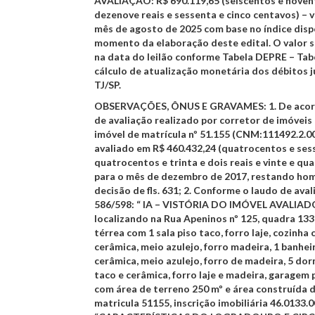
AVALIAÇÃO: R$ 690.119,65 (seiscentos e novent
dezenove reais e sessenta e cinco centavos) – v
mês de agosto de 2025 com base no índice disp
momento da elaboração deste edital.
O valor 
na data do leilão conforme Tabela DEPRE – Tab
cálculo de atualização monetária dos débitos j
TJ/SP.
OBSERVAÇÕES, ÔNUS E GRAVAMES: 1.
De acor
de avaliação realizado por corretor de imóveis à
imóvel de matrícula nº 51.155 (CNM:111492.2.0
avaliado em R$ 460.432,24 (quatrocentos e sess
quatrocentos e trinta e dois reais e vinte e qu
para o mês de dezembro de 2017, restando h
decisão de fls. 631;
2.
Conforme o laudo de avalia
586/598: “ IA – VISTÓRIA DO IMÓVEL AVALIAD
localizando na Rua Apeninos nº 125, quadra 133,
térrea com 1 sala piso taco, forro laje, cozinha
cerâmica, meio azulejo, forro madeira, 1 banheir
cerâmica, meio azulejo, forro de madeira, 5 dor
taco e cerâmica, forro laje e madeira, garagem p
com área de terreno 250 mº e área construída d
matricula 51155, inscrição imobiliária 46.0133.0