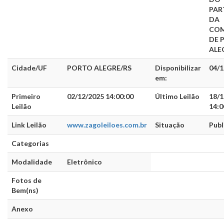
PAR
DA
CO
DE 
ALE
Cidade/UF
PORTO ALEGRE/RS
Disponibilizar
04/1
em:
Primeiro
02/12/2025 14:00:00
Último Leilão
18/1
Leilão
14:0
Link Leilão
www.zagoleiloes.com.br
Situação
Publ
Categorias
Modalidade
Eletrônico
Fotos de
Bem(ns)
Anexo