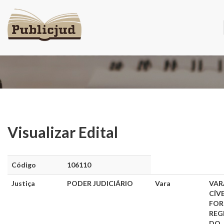
Visualizar Edital
Visualizar Edital
Código
106110
Justiça
PODER JUDICIÁRIO
Vara
VAR
CÍV
FO
REG
DO