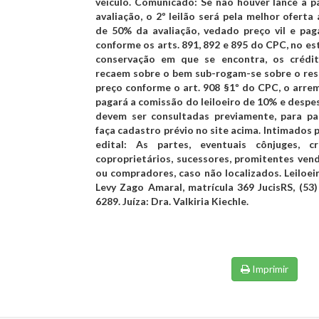
veículo.
Comunicado:
Se não houver lance a pa
avaliação, o 2º leilão será pela melhor oferta 
de 50% da avaliação, vedado preço vil e pa
conforme os arts. 891, 892 e 895 do CPC, no e
conservação em que se encontra, os crédi
recaem sobre o bem sub-rogam-se sobre o res
preço conforme o art. 908 §1º do CPC, o arre
pagará a comissão do leiloeiro de 10% e despe
devem ser consultadas previamente, para par
faça cadastro prévio no site acima.
Intimados p
edital:
As partes, eventuais cônjuges, cr
coproprietários, sucessores, promitentes ven
ou compradores, caso não localizados.
Leiloei
Levy Zago Amaral, matrícula 369 JucisRS, (53
6289
. Juíza:
Dra. Valkiria Kiechle
.
Imprimir