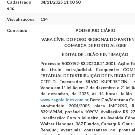
Cadastrado
04/11/2025 11:00:50
em:
Visualizações:
114
Conteúdo
PODER JUDICIÁRIO
VARA CÍVEL DO FORO REGIONAL DO PARTE
COMARCA DE PORTO ALEGRE
EDITAL DE LEILÃO E INTIMAÇÃO
Processo:
5000452-83.2020.8.21.3001.
Ação:
E
de título extrajudicial
. Exequente:
COMP
ESTADUAL DE DISTRIBUIÇÃO DE ENERGIA ELÉ
CEEE-D.
Executado:
SILVIO KUPERSTEIN.
Ob
Venda em
1º leilão em 2 de dezembro
e
2º leil
de dezembro
,
de 2025
, às
14 horas
, leilão
www.zagoleiloes.com.br
.
Bem:
Gm/Montana Co
ano/modelo 2004/2005, placa IMC2090, R
839169434, potência 109CV.
Avaliação
: R$ 27
Localização:
Com o leiloeiro, na Avenida Cône
Walter Hanquet, 367 Fundos, Camaquã.
Ônus
:
Renajud, eventuais constantes no prontu