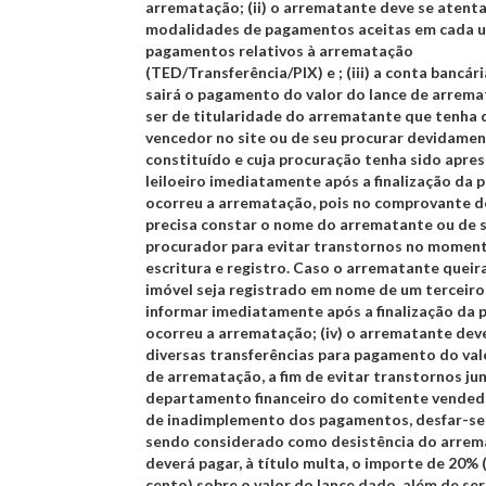
arrematação;
(ii)
o arrematante deve se atenta
modalidades de pagamentos aceitas em cada 
pagamentos relativos à arrematação
(TED/Transferência/PIX) e ;
(iii)
a conta bancári
sairá o pagamento do valor do lance de arrem
ser de titularidade do arrematante que tenha 
vencedor no site ou de seu procurar devidame
constituído e cuja procuração tenha sido apre
leiloeiro imediatamente após a finalização da 
ocorreu a arrematação, pois no comprovante 
precisa constar o nome do arrematante ou de 
procurador para evitar transtornos no momen
escritura e registro. Caso o arrematante queir
imóvel seja registrado em nome de um terceiro
informar imediatamente após a finalização da 
ocorreu a arrematação;
(iv)
o arrematante deve
diversas transferências para pagamento do val
de arrematação, a fim de evitar transtornos ju
departamento financeiro do comitente vended
de inadimplemento dos pagamentos, desfar-se-
sendo considerado como desistência do arrem
deverá pagar, à título multa, o importe de 20% 
cento) sobre o valor do lance dado, além de ser