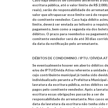
Caso haja débitos de consumo anteriores à ou
escritura pública, até o valor limite de R$ 2.000,
reais), serão de responsabilidade do arremata
valor que ultrapassar esse limite será de respo
do comitente vendedor. Caso haja débito acim
limite, deverá ser enviada ao leiloeiro a requis
pagamento, bem como a segunda via dos bolet
débitos. O prazo para reembolso ou pagamento
comitente vendedor será de até 30 dias corrid
da data da notificação pelo arrematante.
DÉBITOS DE CONDOMINIO / IPTU / DÍVIDA AT
Se eventualmente houver em aberto débitos d
e/ou de IPTU/Dívida Ativa referente a unidade
cujo contribuinte municipal já tenha sido devi
individualizado perante a Prefeitura Municipal 
lavratura da escritura pública, estes débitos s
pagos pelo comitente vendedor. Após a lavratu
escritura essas obrigações passarão a ser de
responsabilidade do arrematante. Nos casos e
data da lavratura da escritura não tenha sido r