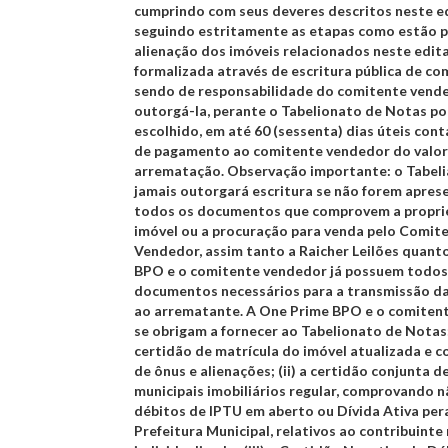
cumprindo com seus deveres descritos neste ed
seguindo estritamente as etapas como estão p
alienação dos imóveis relacionados neste edita
formalizada através de escritura pública de co
sendo de responsabilidade do comitente vend
outorgá-la, perante o Tabelionato de Notas po
escolhido, em até
60 (sessenta) dias úteis
cont
de pagamento ao comitente vendedor do valor
arrematação.
Observação importante:
o Tabel
jamais outorgará escritura se não forem apre
todos os documentos que comprovem a propr
imóvel ou a procuração para venda pelo Comit
Vendedor, assim tanto a Raicher Leilões quant
BPO e o comitente vendedor já possuem todos
documentos necessários para a transmissão d
ao arrematante. A One Prime BPO e o comiten
se obrigam a fornecer ao Tabelionato de Notas: 
certidão de matrícula do imóvel atualizada e 
de ônus e alienações; (ii) a certidão conjunta d
municipais imobiliários regular, comprovando n
débitos de IPTU em aberto ou Dívida Ativa per
Prefeitura Municipal, relativos ao contribuinte 