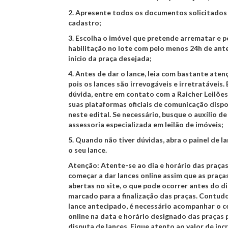
2.
Apresente todos os documentos solicitados
cadastro;
3.
Escolha o imóvel que pretende arrematar e p
habilitação no lote com pelo menos 24h de ant
início da praça desejada;
4.
Antes de dar o lance, leia com bastante atenç
pois os lances são irrevogáveis e irretratáveis.
dúvida, entre em contato com a Raicher Leilõe
suas plataformas oficiais de comunicação dispo
neste edital. Se necessário, busque o auxílio 
assessoria especializada em leilão de imóveis;
5.
Quando não tiver dúvidas, abra o painel de la
o seu lance.
Atenção:
Atente-se ao dia e horário das praças.
começar a dar lances online assim que as praça
abertas no site, o que pode ocorrer antes do di
marcado para a finalização das praças. Contudo
lance antecipado, é necessário acompanhar o 
online na data e horário designado das praças 
disputa de lances. Fique atento ao valor de in