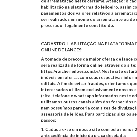
de arrematação neste certame.
Atenção:
o cad
habilitação na plataforma do leiloeiro, assim 
pagamentos dos valores relativos à arremataç
ser realizados em nome do arrematante ou de 
procurador legalmente constituído.
CADASTRO, HABILITAÇÃO NA PLATAFORMA E
ONLINE DE LANCES:
A tomada de preços da maior oferta de lance c
será realizada de forma online, através do site:
https://raicherleiloes.com.br/
. Neste site estar
imóveis em oferta, com suas respectivas infor
editais. A fim de evitar fraudes, orientamos qu
interessados utilizem exclusivamente nossos ca
(site, telefone e whatsapp informados neste ed
utilizamos outros canais além dos fornecidos n
nem possuímos parceria com sites de divulgaçã
assessoria de leilões. Para participar, siga os s
passos:
1.
Cadastre-se em nosso site com pelo menos 2
antecedência do início da praça desejada;