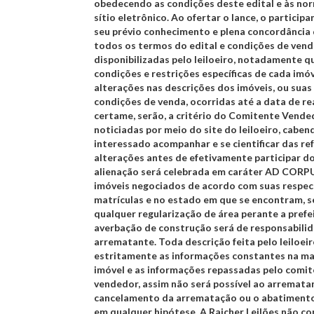
obedecendo as condições deste edital e às no
sítio eletrônico. Ao ofertar o lance, o participa
seu prévio conhecimento e plena concordância
todos os termos do edital e condições de ven
disponibilizadas pelo leiloeiro, notadamente q
condições e restrições específicas de cada imóv
alterações nas descrições dos imóveis, ou suas
condições de venda, ocorridas até a data de re
certame, serão, a critério do Comitente Vende
noticiadas por meio do site do leiloeiro, caben
interessado acompanhar e se cientificar das re
alterações antes de efetivamente participar d
alienação será celebrada em caráter
AD CORP
imóveis negociados de acordo com suas respec
matrículas e no estado em que se encontram, 
qualquer regularização de área perante a prefe
averbação de construção será de responsabili
arrematante. Toda descrição feita pelo leiloei
estritamente as informações constantes na ma
imóvel e as informações repassadas pelo comi
vendedor, assim não será possível ao arrematan
cancelamento da arrematação ou o abatiment
em qualquer hipótese. A Raicher Leilões não co