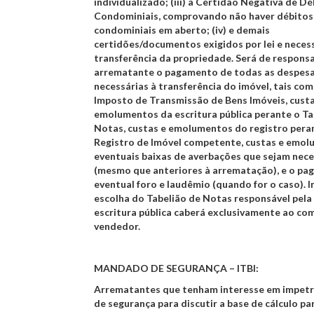
individualizado; (iii) a Certidão Negativa de D
Condominiais, comprovando não haver débitos
condominiais em aberto; (iv) e demais
certidões/documentos exigidos por lei e necess
transferência da propriedade. Será de respons
arrematante o pagamento de todas as despes
necessárias à transferência do imóvel, tais com
Imposto de Transmissão de Bens Imóveis, custa
emolumentos da escritura pública perante o T
Notas, custas e emolumentos do registro pera
Registro de Imóvel competente, custas e emo
eventuais baixas de averbações que sejam nece
(mesmo que anteriores à arrematação), e o p
eventual foro e laudêmio (quando for o caso).
I
escolha do Tabelião de Notas responsável pela
escritura pública caberá exclusivamente ao co
vendedor.
MANDADO DE SEGURANÇA – ITBI:
Arrematantes que tenham interesse em impet
de segurança para discutir a base de cálculo pa