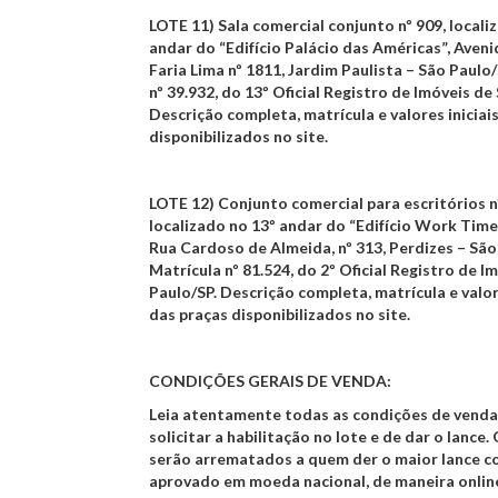
LOTE 11) Sala comercial conjunto nº 909
, locali
andar do “Edifício Palácio das Américas”, Aven
Faria Lima nº 1811, Jardim Paulista – São Paulo
nº 39.932
, do
13º Oficial Registro de Imóveis de
Descrição completa, matrícula e valores iniciai
disponibilizados no site.
LOTE 12) Conjunto comercial para escritórios n
localizado no 13º andar do “Edifício Work Time
Rua Cardoso de Almeida, nº 313, Perdizes – São
Matrícula nº 81.524
, do
2º Oficial Registro de I
Paulo/SP
. Descrição completa, matrícula e valor
das praças disponibilizados no site.
CONDIÇÕES GERAIS DE VENDA:
Leia atentamente todas as condições de venda
solicitar a habilitação no lote e de dar o lance.
serão arrematados a quem der o maior lance c
aprovado em moeda nacional, de maneira onlin