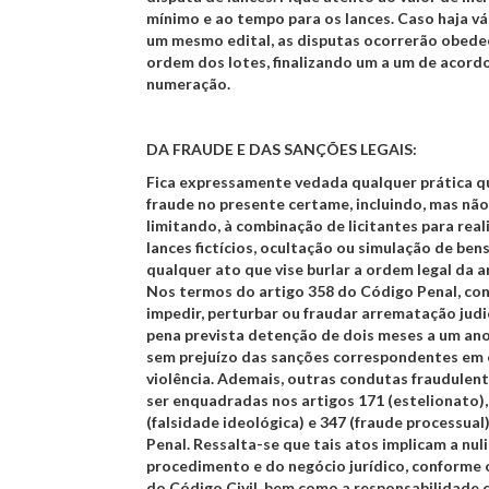
mínimo e ao tempo para os lances. Caso haja vá
um mesmo edital, as disputas ocorrerão obed
ordem dos lotes, finalizando um a um de acord
numeração.
DA FRAUDE E DAS SANÇÕES LEGAIS:
Fica expressamente vedada qualquer prática q
fraude no presente certame, incluindo, mas não
limitando, à combinação de licitantes para real
lances fictícios, ocultação ou simulação de be
qualquer ato que vise burlar a ordem legal da 
Nos termos do artigo 358 do Código Penal, con
impedir, perturbar ou fraudar arrematação judic
pena prevista detenção de dois meses a um ano
sem prejuízo das sanções correspondentes em 
violência. Ademais, outras condutas fraudulen
ser enquadradas nos artigos 171 (estelionato),
(falsidade ideológica) e 347 (fraude processua
Penal. Ressalta-se que tais atos implicam a nu
procedimento e do negócio jurídico, conforme 
do Código Civil, bem como a responsabilidade ci