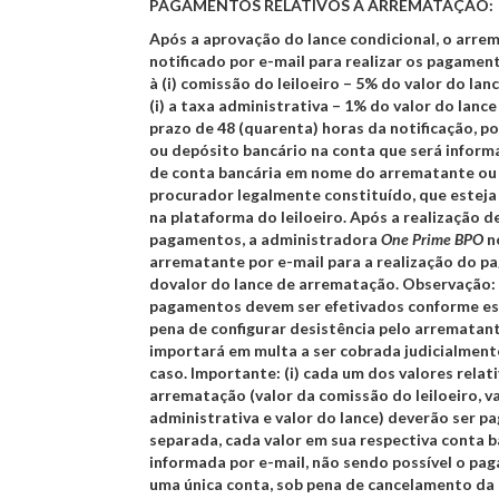
PAGAMENTOS RELATIVOS À ARREMATAÇÃO:
Após a aprovação do lance condicional, o arre
notificado por e-mail para realizar os pagamen
à (i) comissão do leiloeiro – 5% do valor do lan
(i) a taxa administrativa – 1% do valor do lance
prazo de 48 (quarenta) horas da notificação, p
ou depósito bancário na conta que será inform
de conta bancária em nome do arrematante ou
procurador legalmente constituído, que estej
na plataforma do leiloeiro. Após a realização d
pagamentos, a administradora
One Prime BPO
no
arrematante por e-mail para a realização do 
dovalor do lance de arrematação.
Observação:
pagamentos devem ser efetivados conforme est
pena de configurar desistência pelo arrematan
importará em multa a ser cobrada judicialmente
caso.
Importante: (i)
cada um dos valores relati
arrematação (valor da comissão do leiloeiro, v
administrativa e valor do lance) deverão ser p
separada, cada valor em sua respectiva conta b
informada por e-mail, não sendo possível o p
uma única conta, sob pena de cancelamento da