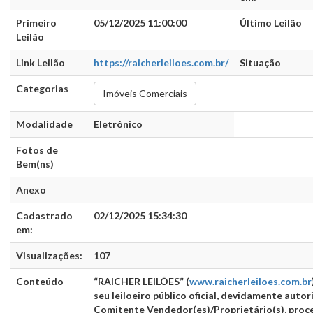
Primeiro
05/12/2025 11:00:00
Último Leilão
Leilão
Link Leilão
https://raicherleiloes.com.br/
Situação
Categorias
Imóveis Comerciais
Modalidade
Eletrônico
Fotos de
Bem(ns)
Anexo
Cadastrado
02/12/2025 15:34:30
em:
Visualizações:
107
Conteúdo
“RAICHER LEILÕES”
(
www.raicherleiloes.com.br
seu leiloeiro público oficial, devidamente autor
Comitente Vendedor(es)/Proprietário(s), proc