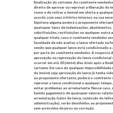
finalização do certame. Ao comitente vendedor
direito de aprovar ou reprovar a liberação do i
como o de retirar o imóvel em oferta a qualque
acordo com seus critérios internos ou sua nec
hipótese alguma poderá o proponente ofertan
quaisquer tipos de indenizações, abatimentos, 
substituições, restituições ou qualquer outra 
qualquer título, caso o comitente vendedor ex
faculdade de não aceitar o lance ofertado na f
sendo que qualquer lance está condicionado a
por parte do comitente vendedor. A resposta d
aprovação ou reprovação do lance condicional
ocorrer
em até 20 (vinte) dias úteis
após a fina
certame. Em caso de qualquer impossibilidade 
do imóvel cuja aprovação do lance já tenha sido
ao proponente ofertante, poderá o comitente
reprovar o lance condicional a qualquer tempo, 
evitar problemas ao arrematante. Nesse caso, s
havido pagamento de quaisquer valores relativ
arrematação (valor de lance, comissão do leilo
administração), serão devolvidos ao proponent
sem acréscimo de juros ou correção.