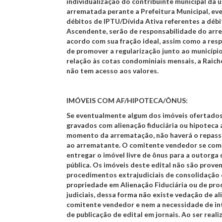
individualização do contribuinte municipal da 
arrematada perante a Prefeitura Municipal, ev
débitos de IPTU/Dívida Ativa referentes a déb
Ascendente, serão de responsabilidade do arr
acordo com sua fração ideal, assim como a res
de promover a regularização junto ao municípi
relação às cotas condominiais mensais, a Raich
não tem acesso aos valores.
IMÓVEIS COM AF/HIPOTECA/ÔNUS:
Se eventualmente algum dos imóveis ofertado
gravados com alienação fiduciária ou hipoteca 
momento da arrematação, não haverá o repass
ao arrematante. O comitente vendedor se co
entregar o imóvel livre de ônus para a outorga 
pública. Os imóveis deste edital não são prove
procedimentos extrajudiciais de consolidação
propriedade em Alienação Fiduciária ou de pro
judiciais, dessa forma não existe vedação de al
comitente vendedor e nem a necessidade de i
de publicação de edital em jornais. Ao ser reali