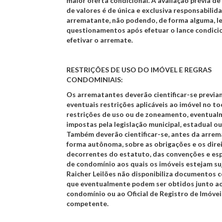
maior oferta condicional. A avaliação prévia de
de valores é de única e exclusiva responsabilid
arrematante, não podendo, de forma alguma, l
questionamentos após efetuar o lance condici
efetivar o arremate.
RESTRIÇÕES DE USO DO IMÓVEL E REGRAS
CONDOMINIAIS:
Os arrematantes deverão cientificar-se previ
eventuais restrições aplicáveis ao imóvel no to
restrições de uso ou de zoneamento, eventua
impostas pela legislação municipal, estadual ou
Também deverão cientificar-se, antes da arrem
forma autônoma, sobre as obrigações e os dire
decorrentes do estatuto, das convenções e esp
de condomínio aos quais os imóveis estejam suj
Raicher Leilões não disponibiliza documentos 
que eventualmente podem ser obtidos junto ao
condomínio ou ao Oficial de Registro de Imóvei
competente.