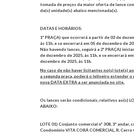
tomada de preços da maior oferta de lance con
da(s) unidade(s) abaixo mencionada(s).
DATAS E HORÁRIOS:
1ª PRAÇA)
que ocorrerá a partir de
03 de dezem
às 11h
, e se encerrará em
05 de dezembro de 202
Não havendo lances, seguirá a
2ª PRAÇA
) inici
de dezembro de 2025, às 11h
, e se encerrará e
dezembro de 2025, às 11h.
No caso de não haver licitantes no(s) lote(s) ao
a segunda praça, poderá o leiloeiro estender o
nova DATA EXTRA a ser anunciada no site.
Os lances serão condicionais, relativos ao(s)
LO
ABAIXO:
LOTE 01)
Conjunto comercial nº 308, 3º andar, c/
Condomínio
VITA CORÁ COMERCIAL
, R. Cerro