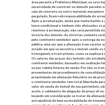
área perante a Prefeitura Municipal, ou caso ha
necessidade de construir ou demolir paredes o
seja de concreto ou outro material, mezaninos
pergolado, ficam sob responsabilidade do arre
Após a arrematação, ainda que tenha havido a
lance condicional e tenham sido efetuados os
relativos à arrematação, não será permitida vis
vistoria dos imóveis. As vistorias somente ser
pelo comitente vendedor após a outorga da es
pública, uma vez que a alienação é em caráter a
estado em que se encontra o imóvel, sendo os 
irrevogáveis e irretratáveis, como se explicará 
Os valores das praças dos imóveis são estabel
comitente vendedor, baseados em avaliação fei
ou por tabela interna de venda. Por não se trat
provenientes de procedimento de consolidaçã
propriedade em alienação fiduciária ou de proce
o comitente vendedor tem total liberdade para 
valor de venda do imóvel de seu patrimônio, n
assim, o cabimento de alegação de preço vil ou 
levando em consideração se tratar de alienaçã
extrajudicial de bem na modalidade de tomada