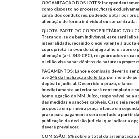
ORGANIZAÇÃO DOS LOTES:
Independentemen
como disposto no processo, ficará exclusivame
cargo dos condutores, podendo optar por proc
alienação de forma individual ou concentrada.
QUOTA-PARTE DO COPROPRIETÁRIO E/OU C
Tratando-se de bem indivisível, este será leilo
integralidade, recaindo o equivalente à quota
coproprietário e/ou do cônjuge alheio sobre o
alienação (art. 843-CPC), resguardados os cas
o leilão visa sanar débitos de natureza
propter 
PAGAMENTOS:
Lance e comissão deverão ser 
até
24h da finalização do leilão
, por meio de gu
depósito judicial. Decorrido o prazo, o lance
imediatamente anterior será contemplado e s
homologação do MM. Juízo, responsável pela a
das medidas e sanções cabíveis. Caso seja rece
proposta em primeira praça e lance em segunda
prazo para pagamento será contado a partir d
publicação da decisão judicial que indicar a op
deverá prevalecer.
COMISSÃO:
5% sobre o total da arrematação,