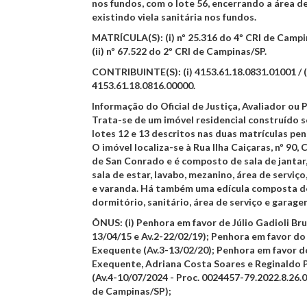
nos fundos, com o lote 56, encerrando a área d
existindo viela sanitária nos fundos.
MATRÍCULA(S)
: (i) nº 25.316 do 4º CRI de Camp
(ii) nº 67.522 do 2º CRI de Campinas/SP.
CONTRIBUINTE(S)
: (i) 4153.61.18.0831.01001 / (
4153.61.18.0816.00000.
Informação do Oficial de Justiça, Avaliador ou 
Trata-se de um imóvel residencial construído 
lotes 12 e 13 descritos nas duas matrículas pe
O imóvel localiza-se à Rua Ilha Caiçaras, nº 90,
de San Conrado e é composto de sala de jantar,
sala de estar, lavabo, mezanino, área de serviço
e varanda. Há também uma edícula composta d
dormitório, sanitário, área de serviço e garage
ÔNUS
: (i) Penhora em favor de Júlio Gadioli Bru
13/04/15 e Av.2-22/02/19); Penhora em favor do
Exequente (Av.3-13/02/20); Penhora em favor d
Exequente, Adriana Costa Soares e Reginaldo 
(Av.4-10/07/2024 - Proc. 0024457-79.2022.8.26.
de Campinas/SP);