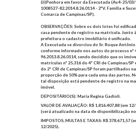
(ii)Penhora em favor da Executada (Av.4-25/03/1
1008527-82.2014.8.26.0114 - 2ªV. Família e Suc
Comarca de Campinas/SP).
OBSERVAÇÕES
: Sobre os dois lotes foi edific
casa pendente de registro na matrícula. Junto 
prefeitura o cadastro imobiliário é unificado.
A Executada se divorciou do Sr. Roque Antônio
conforme informado nos autos do processo nº
96.2013.8.26.0114, sendo decidido que os imóve
matrículas nº 25.316 do 4º CRI de Campinas/SP e
do 2º CRI de Campinas/SP foram partilhados na
proporção de 50% para cada uma das partes. N
tal disposição está pendente de registro na ma
imóvel.
DEPOSITÁRIO(S)
: Maria Regina Gadioli.
VALOR DE AVALIAÇÃO
: R$ 1.816.407,88 (em 12
(será atualizado na data de disponibilização no 
IMPOSTOS, MULTAS E TAXAS
: R$ 378.671,57 (
12/2025).