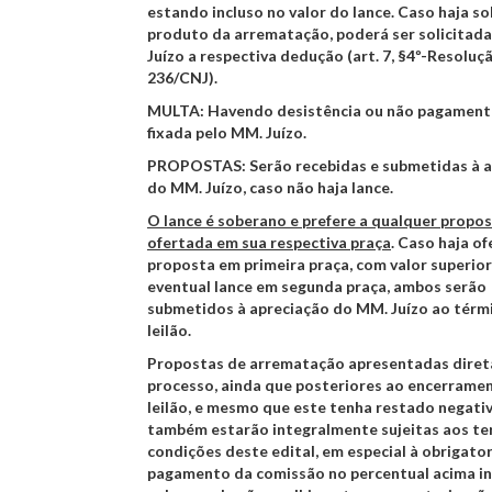
estando incluso no valor do lance. Caso haja s
produto da arrematação, poderá ser solicitad
Juízo a respectiva dedução (art. 7, §4º-Resoluç
236/CNJ).
MULTA:
Havendo desistência ou não pagamento
fixada pelo MM. Juízo.
PROPOSTAS
: Serão recebidas e submetidas à 
do MM. Juízo,
caso não haja lance.
O lance é soberano e prefere a qualquer propo
ofertada em sua respectiva praça
. Caso haja of
proposta em primeira praça, com valor superior
eventual lance em segunda praça, ambos serão
submetidos à apreciação do MM. Juízo ao térm
leilão.
Propostas de arrematação apresentadas dire
processo, ainda que posteriores ao encerrame
leilão, e mesmo que este tenha restado negativ
também estarão integralmente sujeitas aos te
condições deste edital, em especial à obrigato
pagamento da comissão no percentual acima in