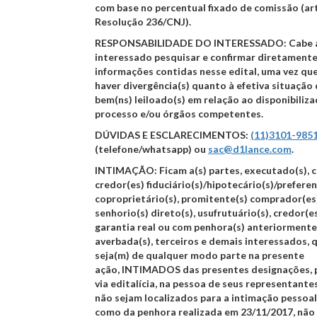
com base no percentual fixado de comissão (art.
Resolução 236/CNJ).
RESPONSABILIDADE DO INTERESSADO:
Cabe 
interessado pesquisar e confirmar diretamente
informações contidas nesse edital, uma vez qu
haver divergência(s) quanto à efetiva situação 
bem(ns) leiloado(s) em relação ao disponibiliz
processo e/ou órgãos competentes.
DÚVIDAS E ESCLARECIMENTOS:
(11)3101-985
(telefone/whatsapp) ou
sac@d1lance.com
.
INTIMAÇÃO:
Ficam a(s) partes, executado(s), c
credor(es) fiduciário(s)/hipotecário(s)/preferenc
coproprietário(s), promitente(s) comprador(es
senhorio(s) direto(s), usufrutuário(s), credor(e
garantia real ou com penhora(s) anteriormente
averbada(s), terceiros e demais interessados, 
seja(m) de qualquer modo parte na presente
ação,
INTIMADOS
das presentes designações, 
via editalícia, na pessoa de seus representante
não sejam localizados para a intimação pessoal
como da penhora realizada em 23/11/2017, não