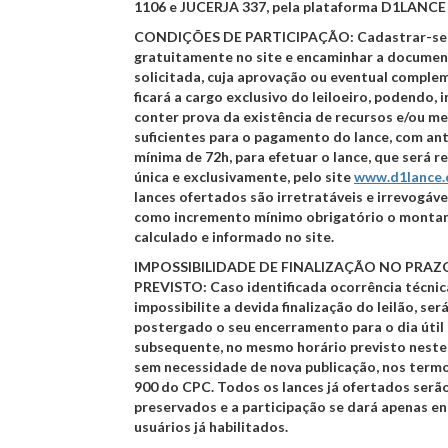
1106 e JUCERJA 337, pela plataforma D1LANCE 
CONDIÇÕES DE PARTICIPAÇÃO:
Cadastrar-se
gratuitamente no site
e encaminhar a docume
solicitada, cuja aprovação ou eventual compl
ficará a cargo exclusivo do leiloeiro, podendo, i
conter prova da existência de recursos e/ou me
suficientes para o pagamento do lance, com an
mínima de 72h, para efetuar o lance, que será r
única e exclusivamente, pelo site
www.d1lance
lances ofertados são irretratáveis e irrevogáve
como incremento mínimo obrigatório o monta
calculado e informado no site.
IMPOSSIBILIDADE DE FINALIZAÇÃO NO PRAZ
PREVISTO:
Caso identificada ocorrência técnic
impossibilite a devida finalização do leilão, ser
postergado o seu encerramento para o dia útil
subsequente, no mesmo horário previsto neste 
sem necessidade de nova publicação, nos termo
900 do CPC. Todos os lances já ofertados serã
preservados e a participação se dará apenas en
usuários já habilitados.