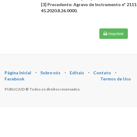
[3] Precedente: Agravo de Instrumento nº 211
45.2020.8.26.0000.
Imprimir
Página Inicial
⋅
Sobre nós
⋅
Editais
⋅
Contato
⋅
Facebook
Termos de Uso
PUBLICJUD ® Todos os direitos reservados.