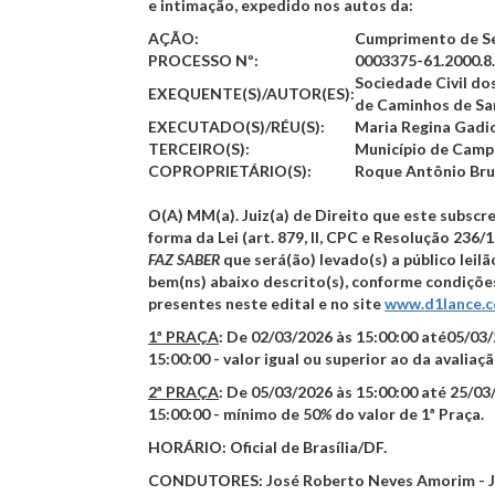
e intimação, expedido nos autos da:
AÇÃO:
Cumprimento de S
PROCESSO Nº:
0003375-61.2000.8
Sociedade Civil do
EXEQUENTE(S)/AUTOR(ES):
de Caminhos de S
EXECUTADO(S)/RÉU(S):
Maria Regina Gadio
TERCEIRO(S):
Município de Camp
COPROPRIETÁRIO(S):
Roque Antônio Br
O(A) MM(a). Juiz(a) de Direito que este subscre
forma da Lei (art. 879, II, CPC e Resolução 236/
FAZ SABER
que será(ão) levado(s) a público leilã
bem(ns) abaixo descrito(s), conforme condiçõe
presentes neste edital e no site
www.d1lance.
1ª PRAÇA
:
De
02/03/2026 às 15:00:00
até
05/03/
15:00:00
- valor igual ou superior ao da avaliaçã
2ª PRAÇA
:
De
05/03/2026 às 15:00:00
até
25/03
15:00:00
- mínimo de
50
%
do valor de 1ª Praça.
HORÁRIO:
Oficial de Brasília/DF.
CONDUTORES:
José Roberto Neves Amorim - 