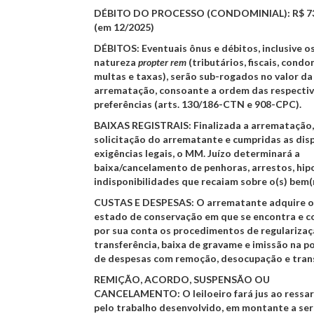
DÉBITO DO PROCESSO (CONDOMINIAL):
R$ 7
(em 12/2025)
DÉBITOS:
Eventuais ônus e débitos, inclusive o
natureza
propter rem
(tributários, fiscais, condo
multas e taxas), serão sub-rogados no valor da
arrematação, consoante a ordem das respecti
preferências (arts. 130/186-CTN e 908-CPC).
BAIXAS REGISTRAIS:
Finalizada a arrematação
solicitação do arrematante e cumpridas as dis
exigências legais, o MM. Juízo determinará a
baixa/cancelamento de penhoras, arrestos, hip
indisponibilidades que recaiam sobre o(s) bem(
CUSTAS E DESPESAS:
O arrematante adquire o
estado de conservação em que se encontra e c
por sua conta os procedimentos de regularizaç
transferência, baixa de gravame e imissão na p
de despesas com remoção, desocupação e tran
REMIÇÃO, ACORDO, SUSPENSÃO OU
CANCELAMENTO:
O leiloeiro fará jus ao ress
pelo trabalho desenvolvido, em montante a ser