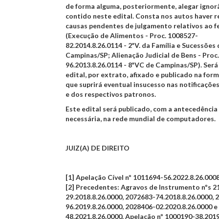
de forma alguma, posteriormente, alegar ignor
contido neste edital. Consta nos autos haver r
causas pendentes de julgamento relativos ao f
(Execução de Alimentos - Proc. 1008527-
82.2014.8.26.0114 - 2ªV. da Família e Sucessões 
Campinas/SP; Alienação Judicial de Bens - Proc
96.2013.8.26.0114 - 8ªVC de Campinas/SP). Será
edital, por extrato, afixado e publicado na form
que suprirá eventual insucesso nas notificaçõe
e dos respectivos patronos.
Este edital será publicado, com a antecedênci
necessária, na rede mundial de computadores.
JUIZ(A) DE DIREITO
[1] Apelação Cível nº 1011694-56.2022.8.26.0008
[2] Precedentes: Agravos de Instrumento nºs 
29.2018.8.26.0000, 2072683-74.2018.8.26.0000, 
96.2019.8.26.0000, 2028406-02.2020.8.26.0000 
48.2021.8.26.0000. Apelação nº 1000190-38.2019