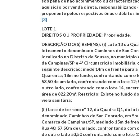
sob pena de não acolhimento ou caracterizaçã
aquisição por venda direta, responsabilizando-
proponente pelos respectivos ônus e débitos i
[3]
LOTE 1
DIREITOS OU PROPRIEDADE
: Propriedade.
DESCRIÇÃO DO(S) BEM(NS)
: (i) Lote 13 da Qu
loteamento denominado Caminhos de San Con
localizado no Distrito de Sousas, no município
de Campinas/SP e 4ª Circunscrição Imobiliária, 
seguinte descrição: mede 14m de frente para a
Quarenta; 18m no fundo, confrontando com o l
53,50 de um lado, confrontando com o lote 12;
outro lado, confrontando com o lote 14, encer
área de 822,20m². Restrição: Existe no fundo d
viela sanitária;
(ii) Lote de terreno nº 12, da Quadra Q1, do l
denominado Caminhos de San Conrado, em Sou
Comarca de Campinas/SP, medindo 15m de fren
Rua 40; 57,50m de um lado, confrontando com o
de outro lado 53,50 confrontando com o lote 1