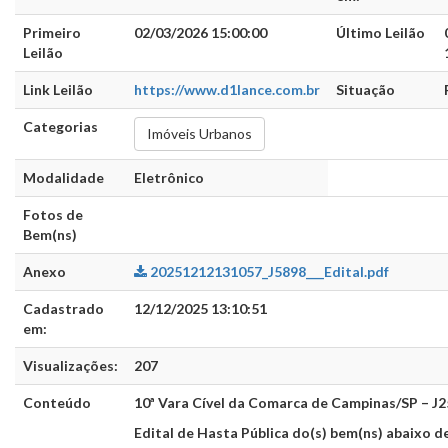
Primeiro
02/03/2026 15:00:00
Último Leilão
Leilão
Link Leilão
https://www.d1lance.com.br
Situação
Categorias
Imóveis Urbanos
Modalidade
Eletrônico
Fotos de
Bem(ns)
Anexo
20251212131057_J5898___Edital.pdf
Cadastrado
12/12/2025 13:10:51
em:
Visualizações:
207
Conteúdo
10ª Vara Cível da Comarca de Campinas/SP – J
Edital de Hasta Pública do(s) bem(ns) abaixo de