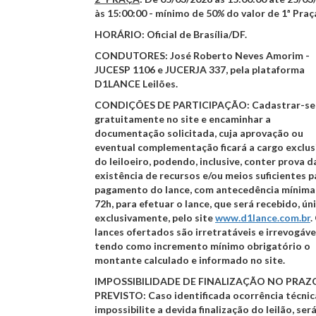
às 15:00:00
- mínimo de
50
%
do valor de 1ª Praç
HORÁRIO:
Oficial de Brasília/DF.
CONDUTORES:
José Roberto Neves Amorim -
JUCESP 1106 e JUCERJA 337, pela plataforma
D1LANCE Leilões.
CONDIÇÕES DE PARTICIPAÇÃO:
Cadastrar-se
gratuitamente no site
e encaminhar a
documentação solicitada, cuja aprovação ou
eventual complementação ficará a cargo exclus
do leiloeiro, podendo, inclusive, conter prova d
existência de recursos e/ou meios suficientes p
pagamento do lance, com antecedência mínima
72h, para efetuar o lance, que será recebido, ún
exclusivamente, pelo site
www.d1lance.com
.br
.
lances ofertados são irretratáveis e irrevogáve
tendo como incremento mínimo obrigatório o
montante calculado e informado no site.
IMPOSSIBILIDADE DE FINALIZAÇÃO NO PRAZ
PREVISTO:
Caso identificada ocorrência técnic
impossibilite a devida finalização do leilão, ser