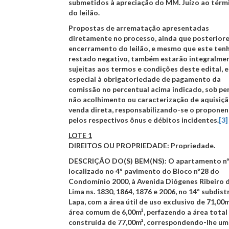
submetidos à apreciação do MM. Juízo ao térm
do leilão.
Propostas de arrematação apresentadas
diretamente no processo, ainda que posterior
encerramento do leilão, e mesmo que este ten
restado negativo, também estarão integralme
sujeitas aos termos e condições deste edital, 
especial à obrigatoriedade de pagamento da
comissão no percentual acima indicado, sob pe
não acolhimento ou caracterização de aquisiçã
venda direta, responsabilizando-se o propone
pelos respectivos ônus e débitos incidentes
.
[3]
LOTE 1
DIREITOS OU PROPRIEDADE
: Propriedade.
DESCRIÇÃO DO(S) BEM(NS)
: O apartamento n
localizado no 4º pavimento do Bloco nº28 do
Condomínio 2000, à Avenida Diógenes Ribeiro 
Lima ns. 1830, 1864, 1876 e 2006, no 14º subdistr
Lapa, com a área útil de uso exclusivo de 71,00m
área comum de 6,00m², perfazendo a área total
construída de 77,00m², correspondendo-lhe um