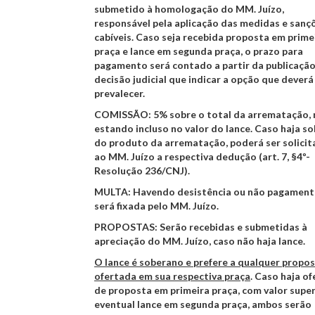
submetido à homologação do MM. Juízo,
responsável pela aplicação das medidas e sanç
cabíveis. Caso seja recebida proposta em prime
praça e lance em segunda praça, o prazo para
pagamento será contado a partir da publicaçã
decisão judicial que indicar a opção que deverá
prevalecer.
COMISSÃO:
5% sobre o total da arrematação,
estando incluso no valor do lance. Caso haja so
do produto da arrematação, poderá ser solici
ao MM. Juízo a respectiva dedução (art. 7, §4º-
Resolução 236/CNJ).
MULTA:
Havendo desistência ou não pagament
será fixada pelo MM. Juízo.
PROPOSTAS
: Serão recebidas e submetidas à
apreciação do MM. Juízo,
caso não haja lance.
O lance é soberano e prefere a qualquer propo
ofertada em sua respectiva praça
. Caso haja of
de proposta em primeira praça, com valor super
eventual lance em segunda praça, ambos serão