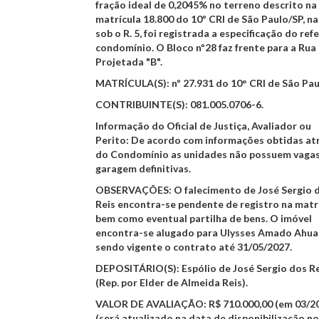
fração ideal de 0,2045% no terreno descrito na
matrícula 18.800 do 10º CRI de São Paulo/SP, na
sob o R. 5, foi registrada a especificação do ref
condomínio. O Bloco nº28 faz frente para a Rua
Projetada "B".
MATRÍCULA(S)
: nº 27.931 do 10° CRI de São Pau
CONTRIBUINTE(S)
: 081.005.0706-6.
Informação do Oficial de Justiça, Avaliador ou
Perito
: De acordo com informações obtidas at
do Condomínio as unidades não possuem vaga
garagem definitivas.
OBSERVAÇÕES
: O falecimento de José Sergio 
Reis encontra-se pendente de registro na matrí
bem como eventual partilha de bens. O imóvel
encontra-se alugado para Ulysses Amado Ahual
sendo vigente o contrato até 31/05/2027.
DEPOSITÁRIO(S)
: Espólio de José Sergio dos R
(Rep. por Elder de Almeida Reis).
VALOR DE AVALIAÇÃO
: R$ 710.000,00 (em 03/2
(será atualizado na data de disponibilização no 