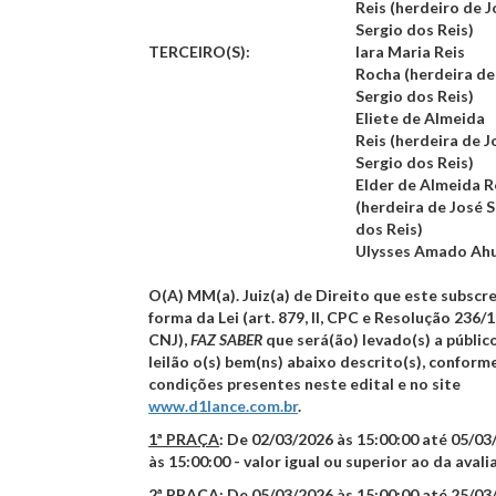
Reis (herdeiro de J
Sergio dos Reis)
TERCEIRO(S):
Iara Maria Reis
Rocha (herdeira de
Sergio dos Reis)
Eliete de Almeida
Reis (herdeira de J
Sergio dos Reis)
Elder de Almeida R
(herdeira de José 
dos Reis)
Ulysses Amado Ahu
O(A) MM(a). Juiz(a) de Direito que este subscre
forma da Lei (art. 879, II, CPC e Resolução 236/
CNJ),
FAZ SABER
que será(ão) levado(s) a públic
leilão o(s) bem(ns) abaixo descrito(s), conform
condições presentes neste edital e no site
www.d1lance.com
.br
.
1ª PRAÇA
:
De
02/03/2026 às 15:00:00
até
05/03
às 15:00:00
- valor igual ou superior ao da avali
2ª PRAÇA
:
De
05/03/2026 às 15:00:00
até
25/03