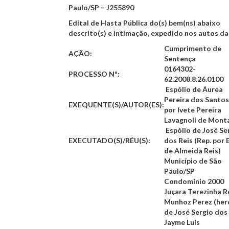
Paulo/SP – J255890
Edital de Hasta Pública do(s) bem(ns) abaixo
descrito(s) e intimação, expedido nos autos da
Cumprimento de
AÇÃO:
Sentença
0164302-
PROCESSO Nº:
62.2008.8.26.0100
Espólio de Áurea
Pereira dos Santos
EXEQUENTE(S)/AUTOR(ES):
por Ivete Pereira
Lavagnoli de Mont
Espólio de José Se
EXECUTADO(S)/RÉU(S):
dos Reis (Rep. por 
de Almeida Reis)
Município de São
Paulo/SP
Condomínio 2000
Juçara Terezinha R
Munhoz Perez (her
de José Sergio dos 
Jayme Luis