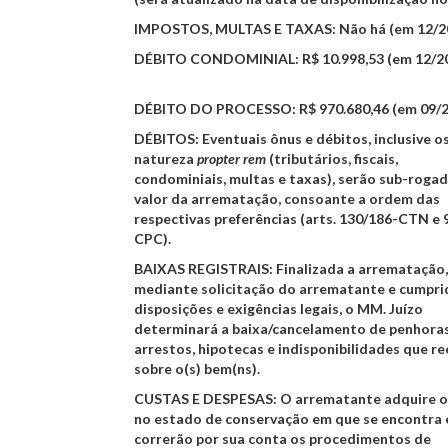
IMPOSTOS, MULTAS E TAXAS
: Não há (em 12/2
DÉBITO CONDOMINIAL
: R$ 10.998,53 (em 12/2
DÉBITO DO PROCESSO:
R$ 970.680,46 (em 09/2
DÉBITOS:
Eventuais ônus e débitos, inclusive o
natureza
propter rem
(tributários, fiscais,
condominiais, multas e taxas), serão sub-roga
valor da arrematação, consoante a ordem das
respectivas preferências (arts. 130/186-CTN e 
CPC).
BAIXAS REGISTRAIS:
Finalizada a arrematação,
mediante solicitação do arrematante e cumpri
disposições e exigências legais, o MM. Juízo
determinará a baixa/cancelamento de penhoras
arrestos, hipotecas e indisponibilidades que r
sobre o(s) bem(ns).
CUSTAS E DESPESAS:
O arrematante adquire 
no estado de conservação em que se encontra 
correrão por sua conta os procedimentos de