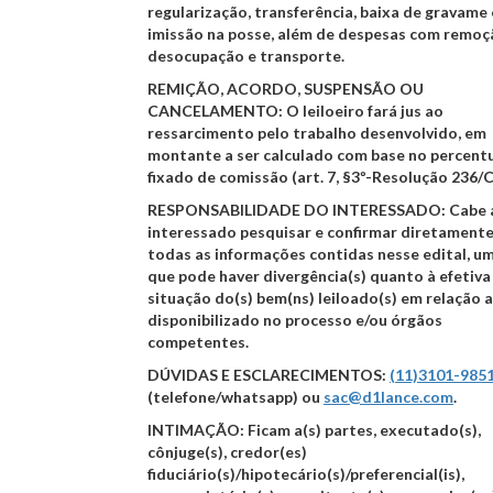
regularização, transferência, baixa de gravame 
imissão na posse, além de despesas com remoç
desocupação e transporte.
REMIÇÃO, ACORDO, SUSPENSÃO OU
CANCELAMENTO:
O leiloeiro fará jus ao
ressarcimento pelo trabalho desenvolvido, em
montante a ser calculado com base no percent
fixado de comissão (art. 7, §3º-Resolução 236/C
RESPONSABILIDADE DO INTERESSADO:
Cabe 
interessado pesquisar e confirmar diretament
todas as informações contidas nesse edital, u
que pode haver divergência(s) quanto à efetiva
situação do(s) bem(ns) leiloado(s) em relação 
disponibilizado no processo e/ou órgãos
competentes.
DÚVIDAS E ESCLARECIMENTOS:
(11)3101-985
(telefone/whatsapp) ou
sac@d1lance.com
.
INTIMAÇÃO:
Ficam a(s) partes, executado(s),
cônjuge(s), credor(es)
fiduciário(s)/hipotecário(s)/preferencial(is),