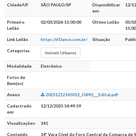
Cidade/UF
SÃO PAULO/SP
Disponibilizar
12/1
em:
Primeiro
02/03/2026 15:00:00
Último Leilão
05/0
Leilão
15:00
Link Leilão
https://d1lance.com.br/
Situação
Publ
Categorias
Imóveis Urbanos
Modalidade
Eletrônico
Fotos de
Bem(ns)
Anexo
20251212145012_J5890___Edital.pdf
Cadastrado
12/12/2025 14:49:59
em:
Visualizações:
141
Conteúdo
14ª Vara Cível do Foro Central da Comarca de 