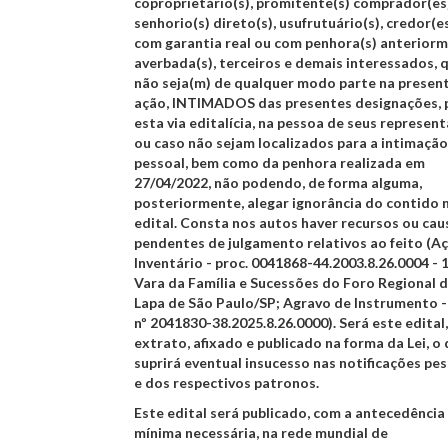
coproprietário(s), promitente(s) comprador(es
senhorio(s) direto(s), usufrutuário(s), credor(e
com garantia real ou com penhora(s) anterior
averbada(s), terceiros e demais interessados, 
não seja(m) de qualquer modo parte na presen
ação,
INTIMADOS
das presentes designações, 
esta via editalícia, na pessoa de seus represen
ou caso não sejam localizados para a intimação
pessoal, bem como da penhora realizada em
27/04/2022, não podendo, de forma alguma,
posteriormente, alegar ignorância do contido 
edital. Consta nos autos haver recursos ou cau
pendentes de julgamento relativos ao feito (A
Inventário - proc. 0041868-44.2003.8.26.0004 - 1
Vara da Família e Sucessões do Foro Regional 
Lapa de São Paulo/SP; Agravo de Instrumento -
nº 2041830-38.2025.8.26.0000). Será este edital,
extrato, afixado e publicado na forma da Lei, o
suprirá eventual insucesso nas notificações pe
e dos respectivos patronos.
Este edital será publicado, com a antecedência
mínima necessária, na rede mundial de