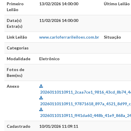
Primeiro
13/02/2026 14:00:00
Último Leilão
Leilão
Data(s)
11/02/2026 14:00:00
Extra(s)
Link Leilão
www.carloferrarileiloes.com.br
Situação
Categorias
Modalidade
Eletrônico
Fotos de
Bem(ns)
Anexo
20260110110911_2caa7ce1_9816_43cd_8b74_4c
20260110110911_97871618_897a_4521_8d99_c
20260110110911_ff41da60_448b_41e9_868a_24
Cadastrado
10/01/2026 11:09:11